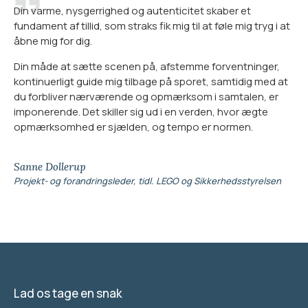
Din varme, nysgerrighed og autenticitet skaber et
Sp
fundament af tillid, som straks fik mig til at føle mig tryg i at
op
åbne mig for dig.
Du
Din måde at sætte scenen på, afstemme forventninger,
sp
kontinuerligt guide mig tilbage på sporet, samtidig med at
an
du forbliver nærværende og opmærksom i samtalen, er
Me
imponerende. Det skiller sig ud i en verden, hvor ægte
me
opmærksomhed er sjælden, og tempo er normen.
pe
ve
Sanne Dollerup
An
Projekt- og forandringsleder, tidl. LEGO og Sikkerhedsstyrelsen
Tid
Lad os tage en snak