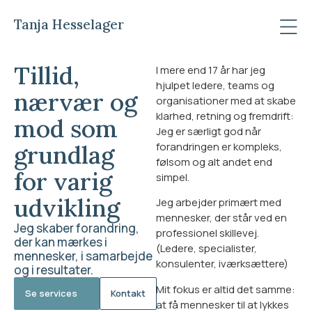
Tanja Hesselager
Tillid,
I mere end 17 år har jeg
hjulpet ledere, teams og
nærvær og
organisationer med at skabe
klarhed, retning og fremdrift:
mod som
Jeg er særligt god når
grundlag
forandringen er kompleks,
følsom og alt andet end
for varig
simpel.
udvikling
Jeg arbejder primært med
mennesker, der står ved en
Jeg skaber forandring,
professionel skillevej.
der kan mærkes i
(Ledere, specialister,
mennesker, i samarbejde
konsulenter, iværksættere)
og i resultater.​
Mit fokus er altid det samme:
Se services
Kontakt
at få mennesker til at lykkes